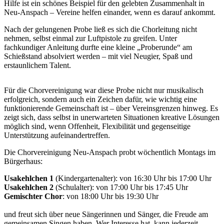
Hilfe ist ein schönes Beispiel für den gelebten Zusammenhalt in
Neu-Anspach – Vereine helfen einander, wenn es darauf ankommt.
Nach der gelungenen Probe ließ es sich die Chorleitung nicht
nehmen, selbst einmal zur Luftpistole zu greifen. Unter
fachkundiger Anleitung durfte eine kleine „Proberunde“ am
Schießstand absolviert werden – mit viel Neugier, Spaß und
erstaunlichem Talent.
Für die Chorvereinigung war diese Probe nicht nur musikalisch
erfolgreich, sondern auch ein Zeichen dafür, wie wichtig eine
funktionierende Gemeinschaft ist – über Vereinsgrenzen hinweg. Es
zeigt sich, dass selbst in unerwarteten Situationen kreative Lösungen
möglich sind, wenn Offenheit, Flexibilität und gegenseitige
Unterstützung aufeinandertreffen.
Die Chorvereinigung Neu-Anspach probt wöchentlich Montags im
Bürgerhaus:
Usakehlchen 1
(Kindergartenalter): von 16:30 Uhr bis 17:00 Uhr
Usakehlchen 2
(Schulalter): von 17:00 Uhr bis 17:45 Uhr
Gemischter Chor
: von 18:00 Uhr bis 19:30 Uhr
und freut sich über neue Sängerinnen und Sänger, die Freude am
gemeinsamen Singen haben. Wer Interesse hat, kann jederzeit